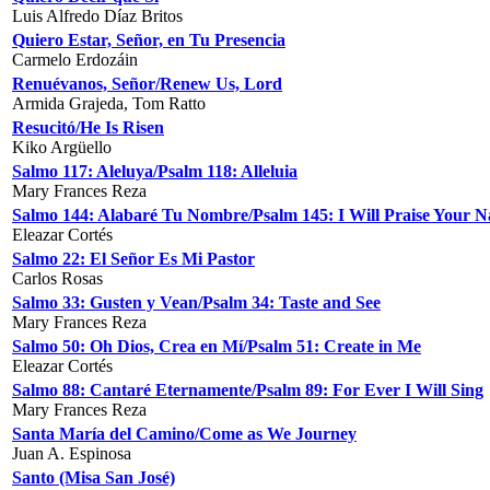
Luis Alfredo Díaz Britos
Quiero Estar, Señor, en Tu Presencia
Carmelo Erdozáin
Renuévanos, Señor/Renew Us, Lord
Armida Grajeda, Tom Ratto
Resucitó/He Is Risen
Kiko Argüello
Salmo 117: Aleluya/Psalm 118: Alleluia
Mary Frances Reza
Salmo 144: Alabaré Tu Nombre/Psalm 145: I Will Praise Your 
Eleazar Cortés
Salmo 22: El Señor Es Mi Pastor
Carlos Rosas
Salmo 33: Gusten y Vean/Psalm 34: Taste and See
Mary Frances Reza
Salmo 50: Oh Dios, Crea en Mí/Psalm 51: Create in Me
Eleazar Cortés
Salmo 88: Cantaré Eternamente/Psalm 89: For Ever I Will Sing
Mary Frances Reza
Santa María del Camino/Come as We Journey
Juan A. Espinosa
Santo (Misa San José)