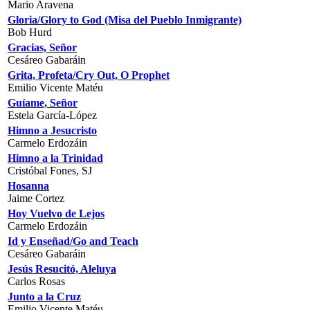
Mario Aravena
Gloria/Glory to God (Misa del Pueblo Inmigrante)
Bob Hurd
Gracias, Señor
Cesáreo Gabaráin
Grita, Profeta/Cry Out, O Prophet
Emilio Vicente Matéu
Guíame, Señor
Estela García-López
Himno a Jesucristo
Carmelo Erdozáin
Himno a la Trinidad
Cristóbal Fones, SJ
Hosanna
Jaime Cortez
Hoy Vuelvo de Lejos
Carmelo Erdozáin
Id y Enseñad/Go and Teach
Cesáreo Gabaráin
Jesús Resucitó, Aleluya
Carlos Rosas
Junto a la Cruz
Emilio Vicente Matéu