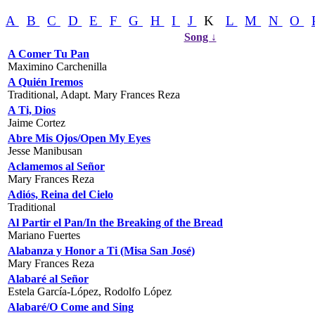
A
B
C
D
E
F
G
H
I
J
K
L
M
N
O
Song ↓
A Comer Tu Pan
Maximino Carchenilla
A Quién Iremos
Traditional, Adapt. Mary Frances Reza
A Ti, Dios
Jaime Cortez
Abre Mis Ojos/Open My Eyes
Jesse Manibusan
Aclamemos al Señor
Mary Frances Reza
Adiós, Reina del Cielo
Traditional
Al Partir el Pan/In the Breaking of the Bread
Mariano Fuertes
Alabanza y Honor a Ti (Misa San José)
Mary Frances Reza
Alabaré al Señor
Estela García-López, Rodolfo López
Alabaré/O Come and Sing