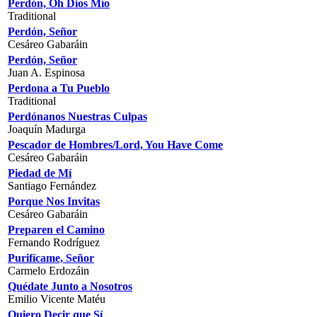
Perdón, Oh Dios Mío
Traditional
Perdón, Señor
Cesáreo Gabaráin
Perdón, Señor
Juan A. Espinosa
Perdona a Tu Pueblo
Traditional
Perdónanos Nuestras Culpas
Joaquín Madurga
Pescador de Hombres/Lord, You Have Come
Cesáreo Gabaráin
Piedad de Mí
Santiago Fernández
Porque Nos Invitas
Cesáreo Gabaráin
Preparen el Camino
Fernando Rodríguez
Purifícame, Señor
Carmelo Erdozáin
Quédate Junto a Nosotros
Emilio Vicente Matéu
Quiero Decir que Sí