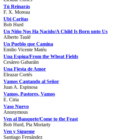
Tú Reinarás
F. X. Moreau
Ubi Caritas
Bob Hurd
Un Niño Nos Ha Nacido/A Child Is Born unto Us
Alberto Taulé
Un Pueblo que Camina
Emilio Vicente Matéu
Una Espiga/From the Wheat Fields
Cesáreo Gabaráin
Una Fiesta de Amor
Eleazar Cortés
Vamos Cantando al Señor
Juan A. Espinosa
Vamos, Pastores, Vamos
E. Ciria
Vaso Nuevo
Anonymous
Ven al Banquete/Come to the Feast
Bob Hurd, Pia Moriarty
Ven y Sígueme
Santiago Fernández